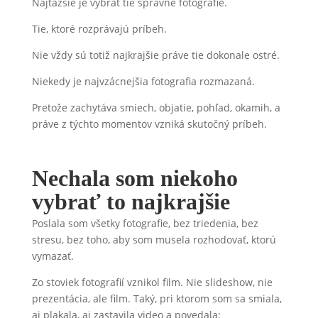
Najťažšie je vybrať tie správne fotografie.
Tie, ktoré rozprávajú príbeh.
Nie vždy sú totiž najkrajšie práve tie dokonale ostré.
Niekedy je najvzácnejšia fotografia rozmazaná.
Pretože zachytáva smiech, objatie, pohľad, okamih, a
práve z týchto momentov vzniká skutočný príbeh.
Nechala som niekoho
vybrať to najkrajšie
Poslala som všetky fotografie, bez triedenia, bez
stresu, bez toho, aby som musela rozhodovať, ktorú
vymazať.
Zo stoviek fotografií vznikol film. Nie slideshow, nie
prezentácia, ale film. Taký, pri ktorom som sa smiala,
aj plakala, aj zastavila video a povedala: