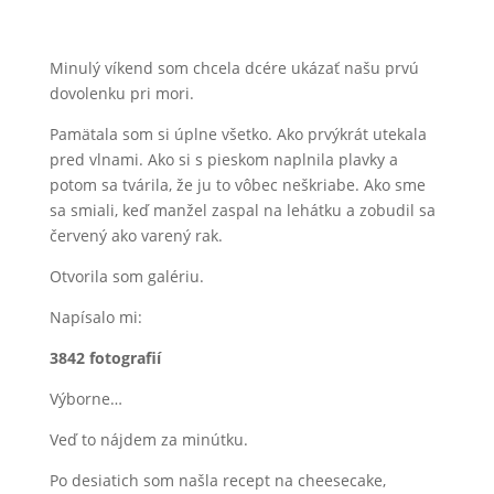
Minulý víkend som chcela dcére ukázať našu prvú
dovolenku pri mori.
Pamätala som si úplne všetko. Ako prvýkrát utekala
pred vlnami. Ako si s pieskom naplnila plavky a
potom sa tvárila, že ju to vôbec neškriabe. Ako sme
sa smiali, keď manžel zaspal na lehátku a zobudil sa
červený ako varený rak.
Otvorila som galériu.
Napísalo mi:
3842 fotografií
Výborne…
Veď to nájdem za minútku.
Po desiatich som našla recept na cheesecake,