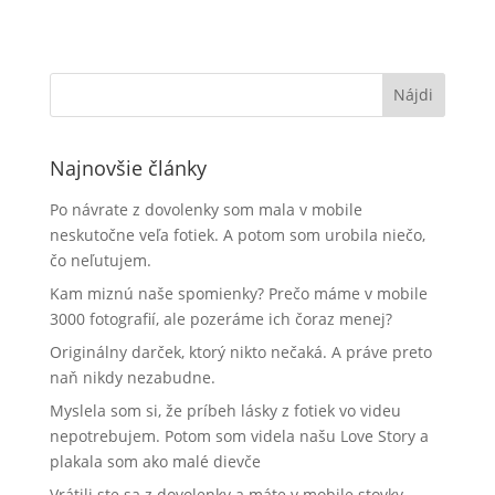
Najnovšie články
Po návrate z dovolenky som mala v mobile
neskutočne veľa fotiek. A potom som urobila niečo,
čo neľutujem.
Kam miznú naše spomienky? Prečo máme v mobile
3000 fotografií, ale pozeráme ich čoraz menej?
Originálny darček, ktorý nikto nečaká. A práve preto
naň nikdy nezabudne.
Myslela som si, že príbeh lásky z fotiek vo videu
nepotrebujem. Potom som videla našu Love Story a
plakala som ako malé dievče
Vrátili ste sa z dovolenky a máte v mobile stovky